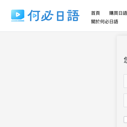
跳
至
首頁
購買日
主
關於何必日語
要
內
容