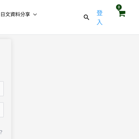
登
日文資料分享
入
？