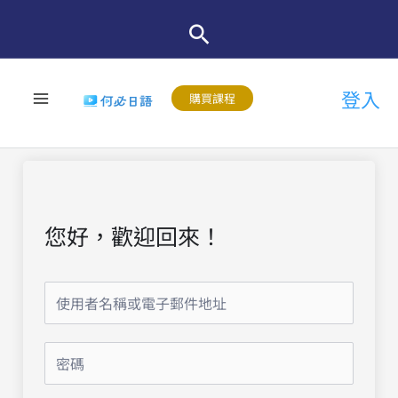
跳
至
主
登入
要
購買課程
內
容
您好，歡迎回來！