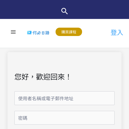
跳
至
主
登入
要
購買課程
內
容
您好，歡迎回來！