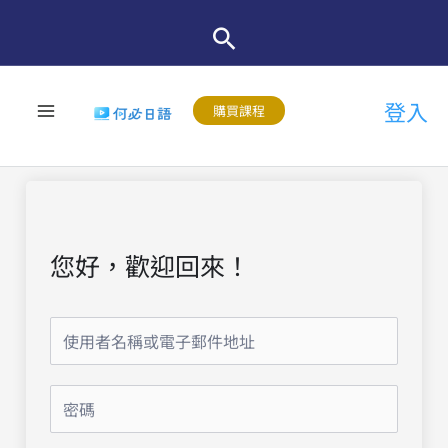
跳
至
主
登入
要
購買課程
內
容
您好，歡迎回來！