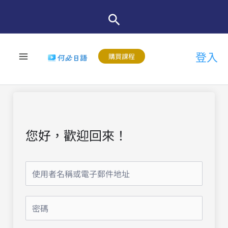
跳
至
主
登入
要
購買課程
內
容
您好，歡迎回來！