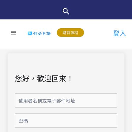
跳
至
主
登入
要
購買課程
內
容
您好，歡迎回來！