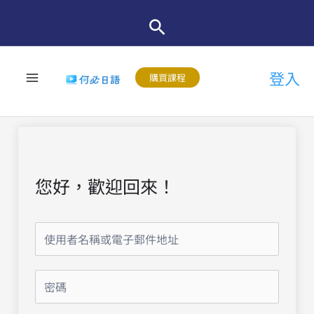
跳
至
主
登入
要
購買課程
內
容
您好，歡迎回來！