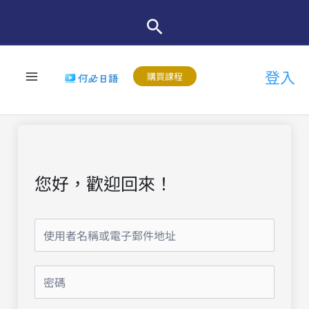
跳
至
主
登入
要
購買課程
內
容
您好，歡迎回來！