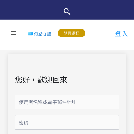
跳
至
主
登入
要
購買課程
內
容
您好，歡迎回來！