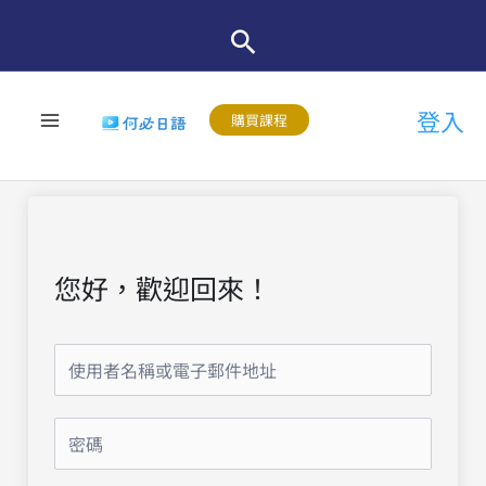
跳
至
主
登入
要
購買課程
內
容
您好，歡迎回來！