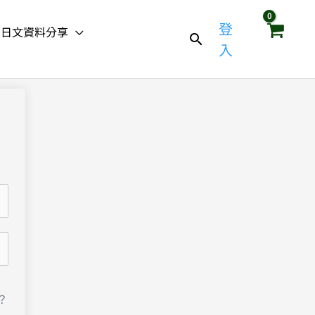
登
日文資料分享
入
？