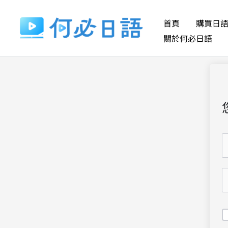
跳
至
首頁
購買日
主
關於何必日語
要
內
容