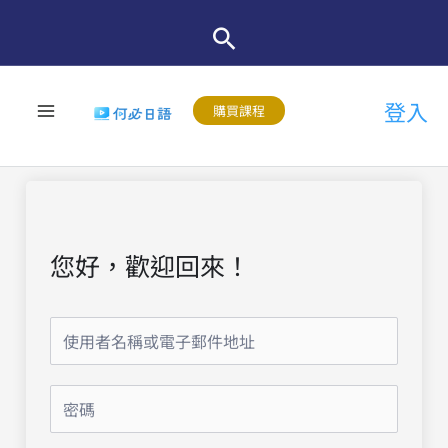
跳
至
主
登入
要
購買課程
內
容
您好，歡迎回來！