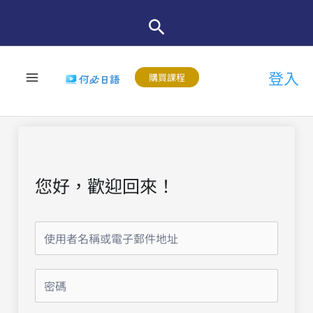
跳
至
主
登入
要
購買課程
內
容
您好，歡迎回來！