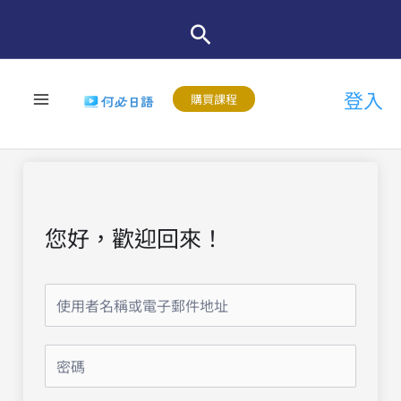
跳
至
主
登入
要
購買課程
內
容
您好，歡迎回來！