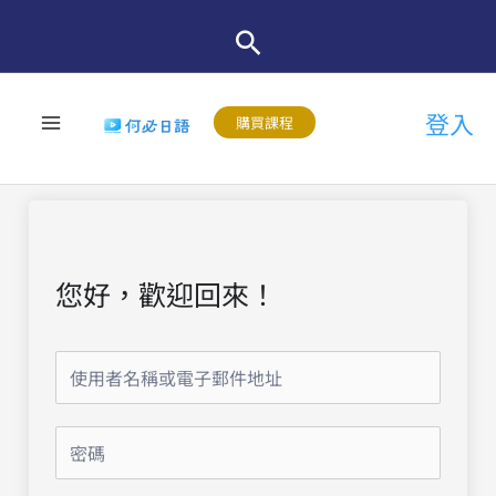
跳
至
主
登入
要
購買課程
內
容
您好，歡迎回來！