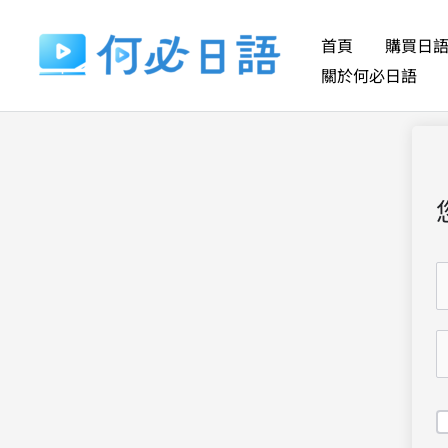
跳
至
首頁
購買日
主
關於何必日語
要
內
容