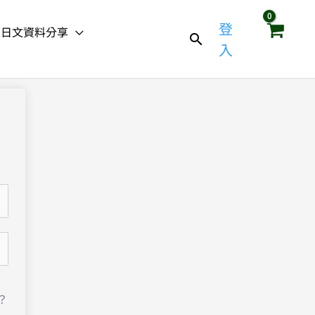
登
日文資料分享
入
？