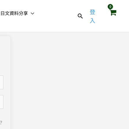
登
日文資料分享
入
？