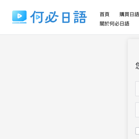
跳
至
首頁
購買日
主
關於何必日語
要
內
容