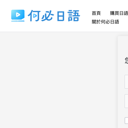
跳
至
首頁
購買日
主
關於何必日語
要
內
容