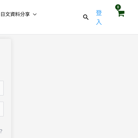
登
日文資料分享
入
？