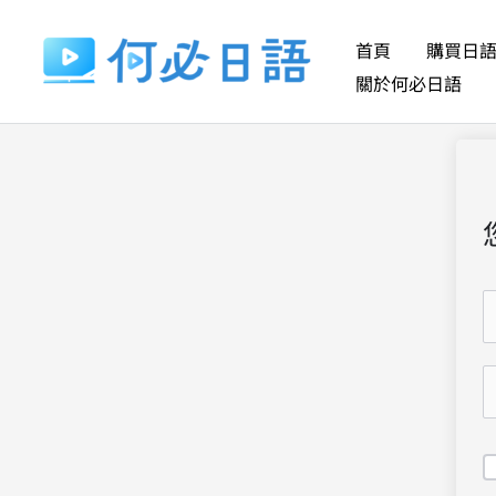
跳
至
首頁
購買日
主
關於何必日語
要
內
容