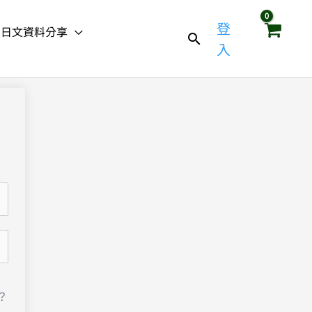
登
日文資料分享
入
？