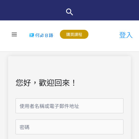
跳
至
主
登入
要
購買課程
內
容
您好，歡迎回來！