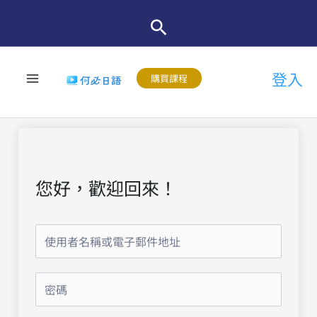
跳
至
主
登入
要
購買課程
內
容
您好，歡迎回來！