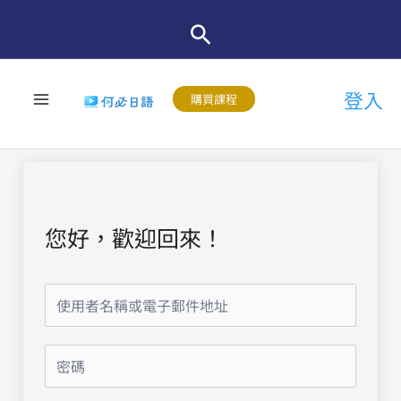
跳
至
主
登入
要
購買課程
內
容
您好，歡迎回來！