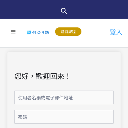
跳
至
主
登入
要
購買課程
內
容
您好，歡迎回來！