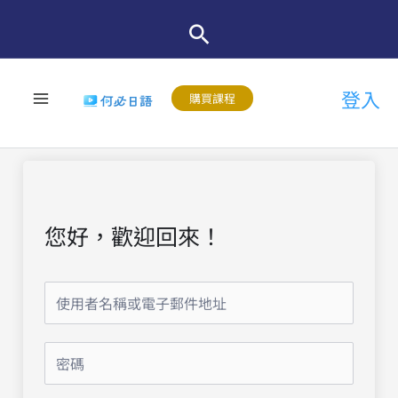
跳
至
主
登入
要
購買課程
內
容
您好，歡迎回來！