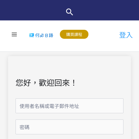
跳
至
主
登入
要
購買課程
內
容
您好，歡迎回來！