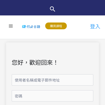
跳
至
主
登入
要
購買課程
內
容
您好，歡迎回來！