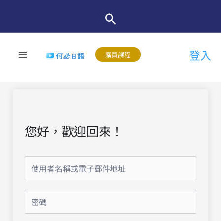
跳
至
主
登入
要
購買課程
內
容
您好，歡迎回來！