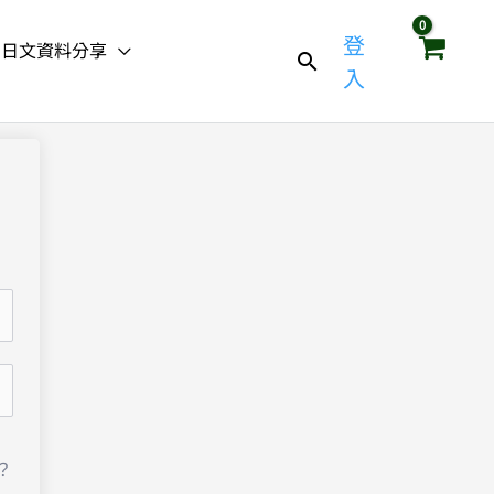
登
日文資料分享
入
？