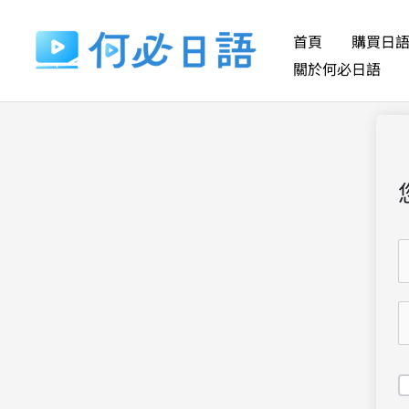
跳
至
首頁
購買日
主
關於何必日語
要
內
容