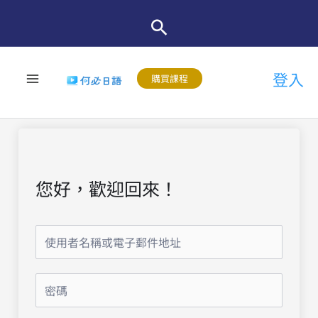
跳
至
主
登入
要
購買課程
內
容
您好，歡迎回來！