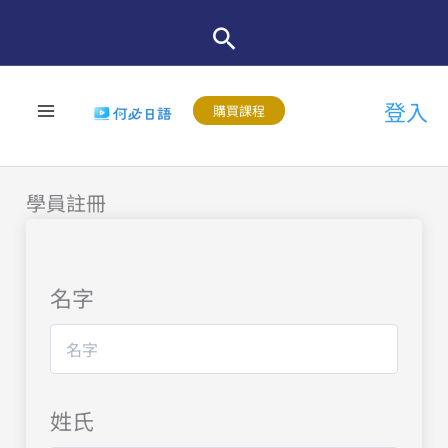
跳
至
主
登入
要
購買課程
內
容
學員註冊
名字
姓氏