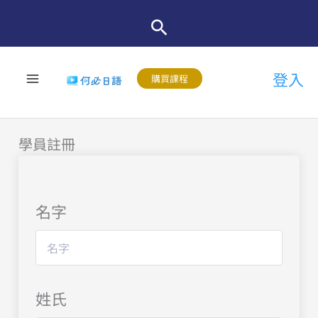
跳
至
主
登入
要
購買課程
內
容
學員註冊
名字
姓氏