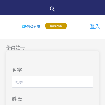
跳
至
主
登入
要
購買課程
內
容
學員註冊
名字
姓氏