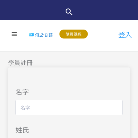
跳
至
主
登入
要
購買課程
內
容
學員註冊
名字
姓氏