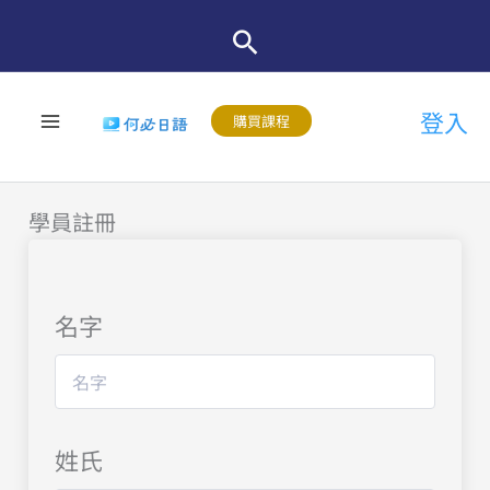
跳
至
主
登入
要
購買課程
內
容
學員註冊
名字
姓氏