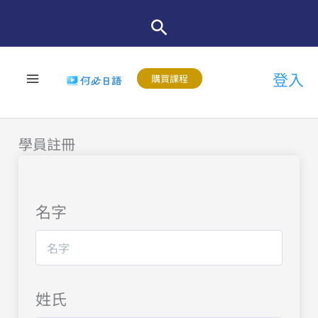
跳
至
主
登入
要
購買課程
內
容
學員註冊
名字
姓氏