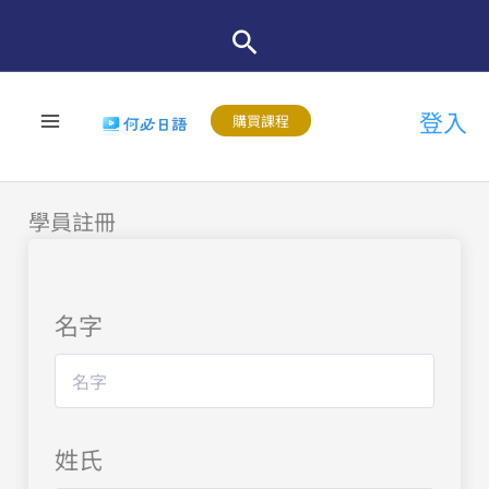
跳
至
主
登入
要
購買課程
內
容
學員註冊
名字
姓氏