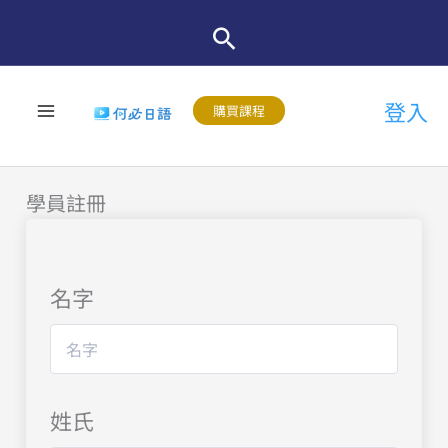
跳
至
主
登入
要
購買課程
內
容
學員註冊
名字
姓氏