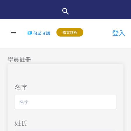
跳
至
主
登入
要
購買課程
內
容
學員註冊
名字
姓氏