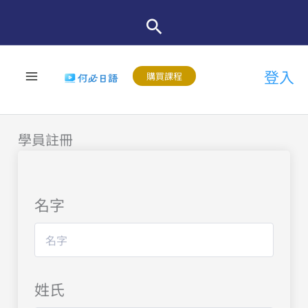
跳
至
主
登入
要
購買課程
內
容
學員註冊
名字
姓氏