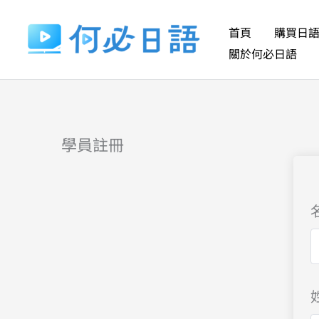
跳
至
首頁
購買日
主
關於何必日語
要
內
容
學員註冊