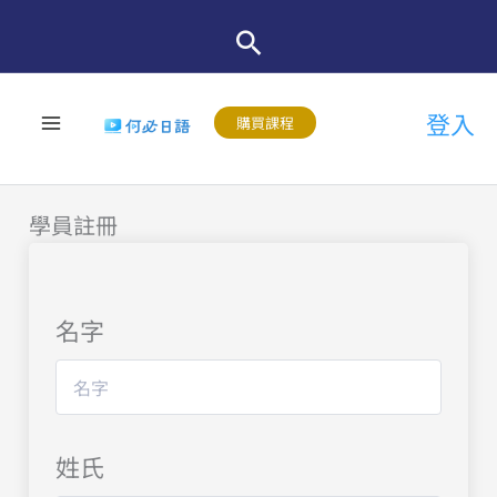
跳
至
主
登入
要
購買課程
內
容
學員註冊
名字
姓氏