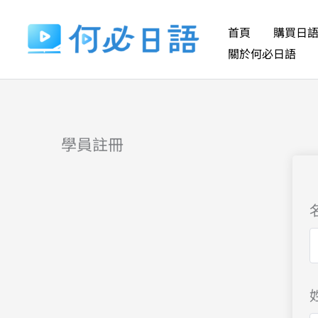
跳
至
首頁
購買日
主
關於何必日語
要
內
容
學員註冊