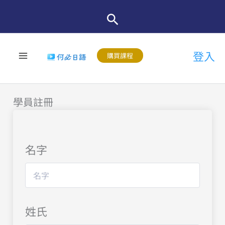
跳
至
主
登入
要
購買課程
內
容
學員註冊
名字
姓氏