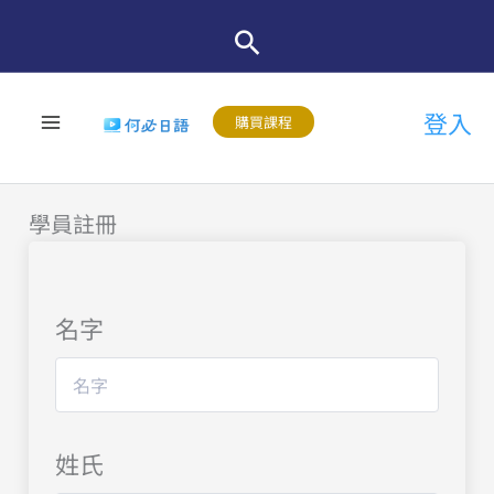
跳
至
主
登入
要
購買課程
內
容
學員註冊
名字
姓氏