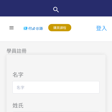
跳
至
主
登入
要
購買課程
內
容
學員註冊
名字
姓氏