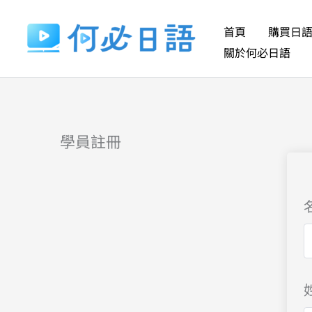
跳
至
首頁
購買日
主
關於何必日語
要
內
容
學員註冊