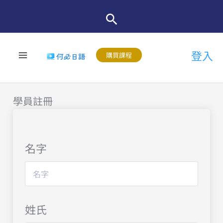
跳
至
主
登入
要
購買課程
內
容
學員註冊
名字
姓氏