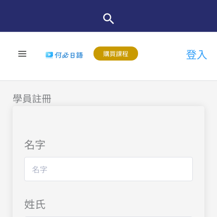
跳
至
主
登入
要
購買課程
內
容
學員註冊
名字
姓氏