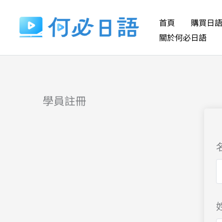
跳
至
首頁
購買日
主
關於何必日語
要
內
容
學員註冊