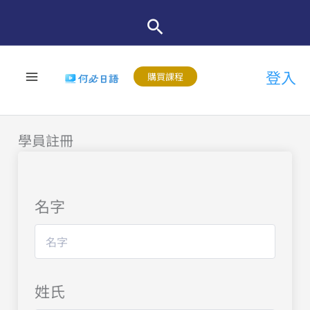
跳
至
主
登入
要
購買課程
內
容
學員註冊
名字
姓氏